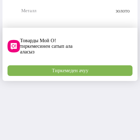
золото
Металл
Товарды Мой О!
тиркемесинен сатып ала
аласыз
Тиркемеден ачуу