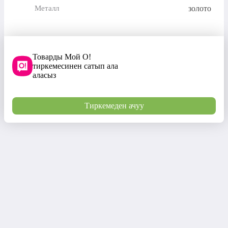
золото
Металл
Товарды Мой О!
тиркемесинен сатып ала
аласыз
Тиркемеден ачуу