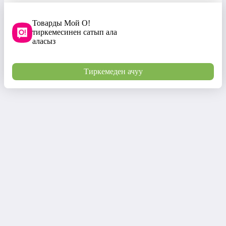
Товарды Мой О!
тиркемесинен сатып ала
аласыз
Тиркемеден ачуу