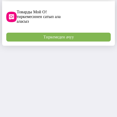
Товарды Мой О!
тиркемесинен сатып ала
аласыз
Тиркемеден ачуу