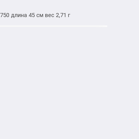
50 длина 45 см вес 2,71 г
Тиркемеден ачуу
 Желтое золото 750 длина 45 см