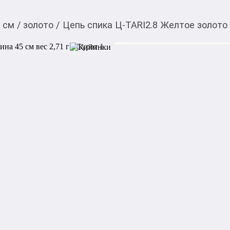
5 см
/
золото
/
Цепь спика Ц-TARI2.8 Желтое золото 7
48 174,00
c
Товарды Мой О!
тиркемесинен сатып ала
Цепь спика Ц-TARI2.8
аласыз
вес 2,71 г
0-0-
6
Артикул: Ц-TARI2.8

Металл: Желтое золото

Проба: 750_0

Тип плетения: Панцирное
Акысыз жеткирүү