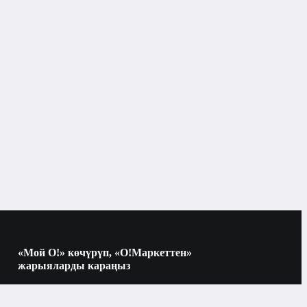
«Мой О!» көчүрүп, «О!Маркеттен»
жарыяларды караңыз
Көчүрүү үчүн камераны QR-кодго
багыттаңыз