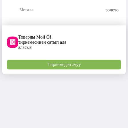
золото
Металл
Товарды Мой О!
тиркемесинен сатып ала
аласыз
Тиркемеден ачуу