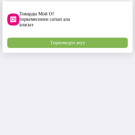
Товарды Мой О!
тиркемесинен сатып ала
аласыз
Тиркемеден ачуу