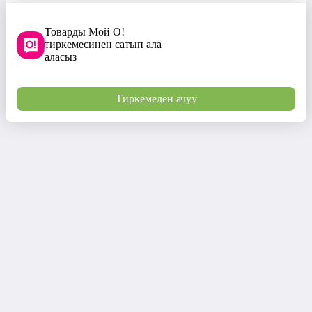
Товарды Мой О!
тиркемесинен сатып ала
аласыз
Тиркемеден ачуу