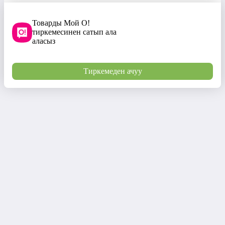
Товарды Мой О!
тиркемесинен сатып ала
аласыз
Тиркемеден ачуу