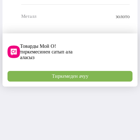
золото
Металл
Товарды Мой О!
тиркемесинен сатып ала
аласыз
Тиркемеден ачуу