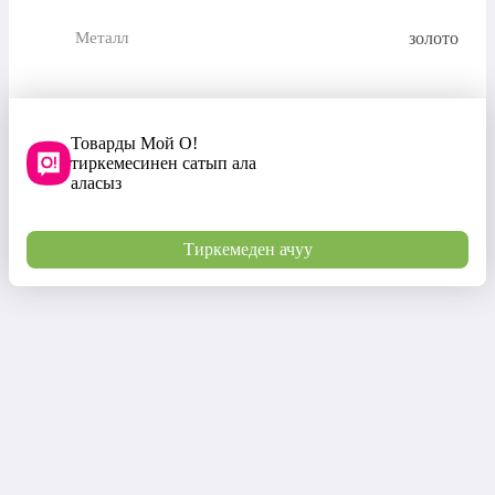
золото
Металл
Товарды Мой О!
тиркемесинен сатып ала
аласыз
Тиркемеден ачуу