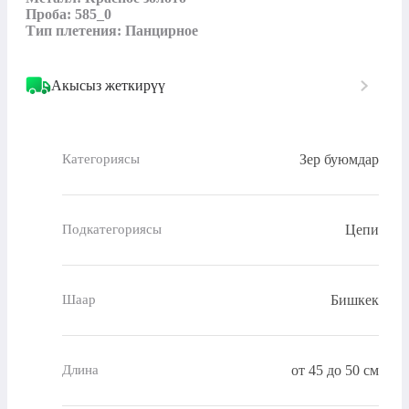
Проба: 585_0

Тип плетения: Панцирное
Акысыз жеткирүү
Зер буюмдар
Категориясы
Цепи
Подкатегориясы
Бишкек
Шаар
от 45 до 50 см
Длина