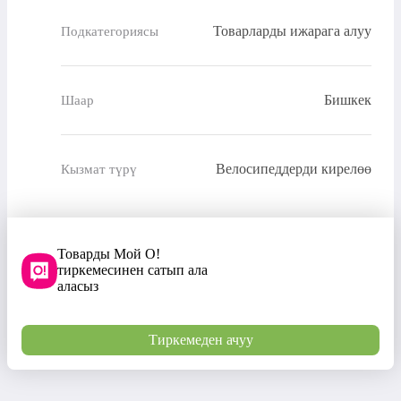
Товарларды ижарага алуу
Подкатегориясы
Бишкек
Шаар
Велосипеддерди кирелөө
Кызмат түрү
Товарды Мой О!
тиркемесинен сатып ала
аласыз
Тиркемеден ачуу