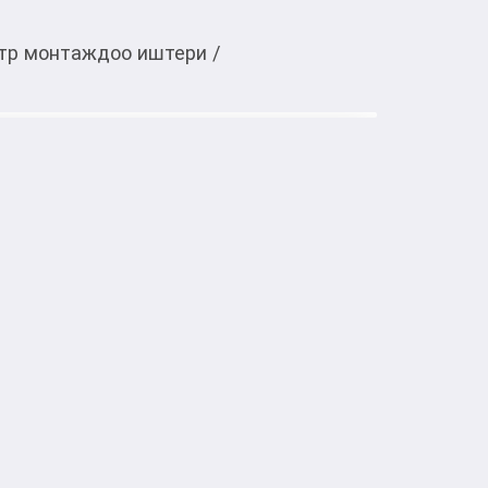
тр монтаждоо иштери
/
Тиркемеден ачуу
розеток и т.д. Дешево. Качество. 
Кызматтар
Курулуш жана оңдоп-түздөө иштери