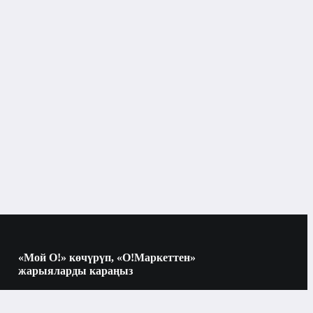
Электр монтаждоо иштери
«Мой О!» көчүрүп, «О!Маркеттен»
жарыяларды караңыз
Көчүрүү үчүн камераны QR-кодго
багыттаңыз