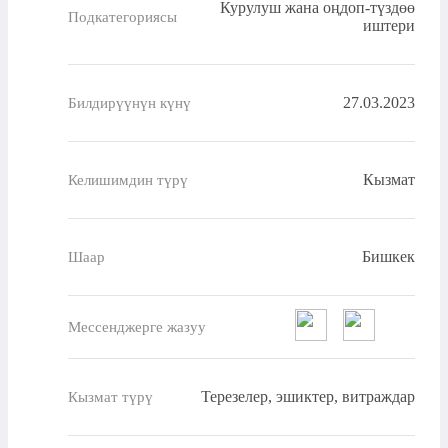
Курулуш жана оңдоп-түздөө
Подкатегориясы
иштери
27.03.2023
Билдирүүнүн күнү
Кызмат
Келишимдин түрү
Бишкек
Шаар
Мессенджерге жазуу
Терезелер, эшиктер, витраждар
Кызмат түрү