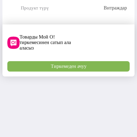
Витраждар
Продукт түрү
Товарды Мой О!
тиркемесинен сатып ала
аласыз
Тиркемеден ачуу