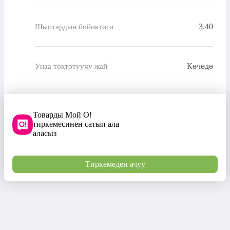
3.40
Шыптардын бийиктиги
Көчөдө
Унаа токтотуучу жай
Товарды Мой О!
тиркемесинен сатып ала
аласыз
Тиркемеден ачуу