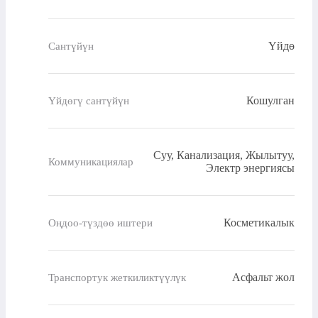
Үйдө
Сантүйүн
Кошулган
Үйдөгү сантүйүн
Суу, Канализация, Жылытуу,
Коммуникациялар
Электр энергиясы
Косметикалык
Оңдоо-түздөө иштери
Асфальт жол
Транспортук жеткиликтүүлүк