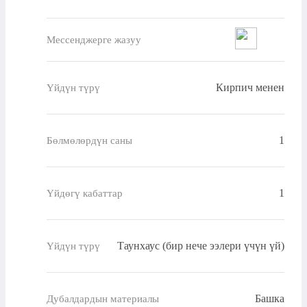
Мессенджерге жазуу
Кирпич менен
Үйдүн түрү
1
Бөлмөлөрдүн саны
1
Үйдөгү кабаттар
Таунхаус (бир нече ээлери үчүн үй)
Үйдүн түрү
Башка
Дубалдардын материалы