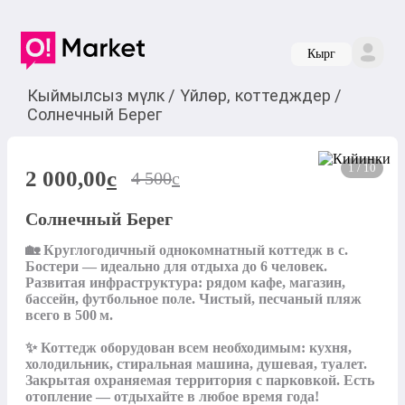
Кырг
Кыймылсыз мүлк
/
Үйлөр, коттедждер
/
Солнечный Берег
1 / 10
2 000,00
c
4 500
c
Солнечный Берег
🏡 Круглогодичный однокомнатный коттедж в с. 
Бостери — идеально для отдыха до 6 человек. 
Развитая инфраструктура: рядом кафе, магазин, 
бассейн, футбольное поле. Чистый, песчаный пляж 
всего в 500 м.

✨ Коттедж оборудован всем необходимым: кухня, 
холодильник, стиральная машина, душевая, туалет. 
Закрытая охраняемая территория с парковкой. Есть 
отопление — отдыхайте в любое время года!