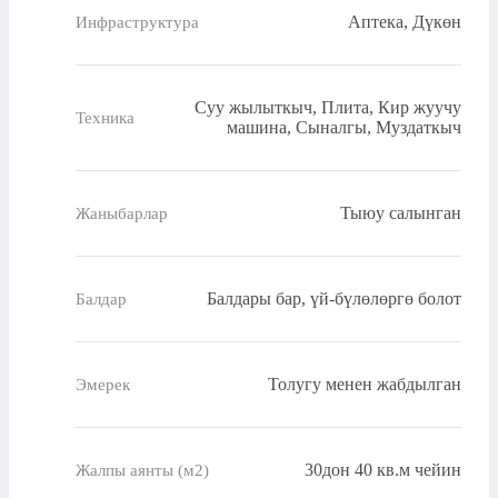
Аптека, Дүкөн
Инфраструктура
Суу жылыткыч, Плита, Кир жуучу
Техника
машина, Сыналгы, Муздаткыч
Тыюу салынган
Жаныбарлар
Балдары бар, үй-бүлөлөргө болот
Балдар
Толугу менен жабдылган
Эмерек
30дон 40 кв.м чейин
Жалпы аянты (м2)