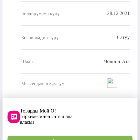
28.12.2021
Билдирүүнүн күнү
Сатуу
Келишимдин түрү
Чолпон-Ата
Шаар
Мессенджерге жазуу
Товарды Мой О!
тиркемесинен сатып ала
аласыз