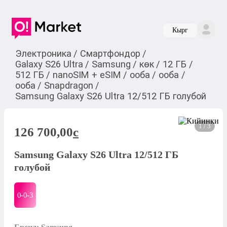
Кырг
Электроника
/
Смартфондор
/
Galaxy S26 Ultra
/
Samsung
/
көк
/
12 ГБ
/
512 ГБ
/
nanoSIM + eSIM
/
ооба
/
ооба
/
ооба
/
Snapdragon
/
Samsung Galaxy S26 Ultra 12/512 ГБ голубой
1 / 3
126 700,00
c
Samsung Galaxy S26 Ultra 12/512 ГБ
голубой
0-0-
3