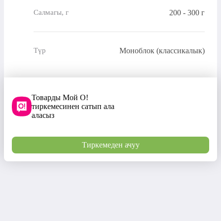
200 - 300 г
Салмагы, г
Моноблок (классикалык)
Түр
Товарды Мой О!
тиркемесинен сатып ала
аласыз
Тиркемеден ачуу