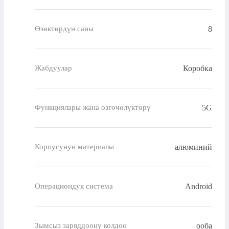
8
Өзөктөрдүн саны
Коробка
Жабдуулар
5G
Функциялары жана өзгөчөлүктөрү
алюминий
Корпусунун материалы
Android
Операциондук система
ооба
Зымсыз заряддоону колдоо