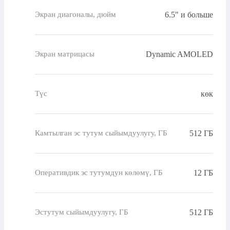
6.5" и больше
Экран диагоналы, дюйм
Dynamic AMOLED
Экран матрицасы
көк
Түс
512 ГБ
Камтылган эс тутум сыйымдуулугу, ГБ
12 ГБ
Оперативдик эс тутумдун көлөмү, ГБ
512 ГБ
Эстутум сыйымдуулугу, ГБ