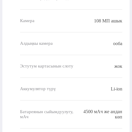
108 МП ашык
Камера
ооба
Алдыңкы камера
жок
Эстутум картасынын слоту
Li-ion
Аккумулятор түрү
4500 мАч же андан
Батареянын сыйымдуулугу,
мАч
көп