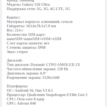
Бренд: Samsung

Модель: Galaxy S26 Ultra

Поддержка сети: 2G, 3G, 4G LTE, 5G

Корпус:

Материал корпуса: алюминий, стекло

Габариты: 163.6x78.1x7.9 мм

Вес: 214 г

Количество SIM-карт: 
nanoSIM+nanoSIM+eSIM+eSIM

Слот карты памяти: нет

Степень защиты: IP68

Звук: стерео

Дисплей:

Тип дисплея: Dynamic LTPO AMOLED 2X

Частота обновления экрана: 120 Hz

Диагональ экрана: 6.9"

Разрешение экрана: 3120х1440

Платформа:

ОС: Android 16, One UI 8.5

Процессор: Qualcomm Snapdragon 8 Elite Gen 5

CPU: Octa-core 8 ядер

GPU: Adreno 840
