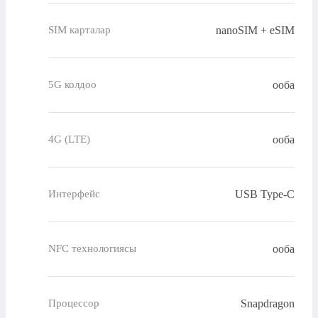
nanoSIM + eSIM
SIM карталар
ооба
5G колдоо
ооба
4G (LTE)
USB Type-C
Интерфейс
ооба
NFC технологиясы
Snapdragon
Процессор