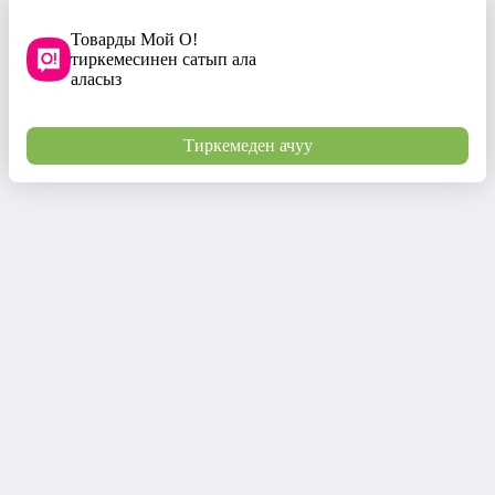
Товарды Мой О!
тиркемесинен сатып ала
аласыз
Тиркемеден ачуу