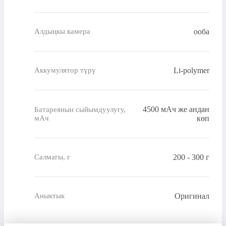
ооба
Алдыңкы камера
Li-polymer
Аккумулятор түрү
4500 мАч же андан
Батареянын сыйымдуулугу,
мАч
көп
200 - 300 г
Салмагы, г
Оригинал
Аныктык