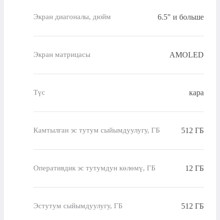
6.5" и больше
Экран диагоналы, дюйм
AMOLED
Экран матрицасы
кара
Түс
512 ГБ
Камтылган эс тутум сыйымдуулугу, ГБ
12 ГБ
Оперативдик эс тутумдун көлөмү, ГБ
512 ГБ
Эстутум сыйымдуулугу, ГБ