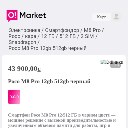
Кырг
Электроника
/
Смартфондор
/
M8 Pro
/
Poco
/
кара
/
12 ГБ
/
512 ГБ
/
2 SIM
/
Snapdragon
/
Poco M8 Pro 12gb 512gb черный
1 / 3
43 900,00
c
Poco M8 Pro 12gb 512gb черный
0-0-
9
Смартфон Poco M8 Pro 12/512 ГБ в черном цвете — 
мощное решение с высокой производительностью и 
увеличенным объемом памяти для работы, игр и 