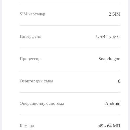
2 SIM
SIM карталар
USB Type-C
Интерфейс
Snapdragon
Процессор
8
Өзөктөрдүн саны
Android
Операциондук система
49 - 64 МП
Камера