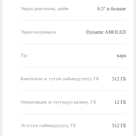
6.5" и больше
Экран диагоналы, дюйм
Dynamic AMOLED
Экран матрицасы
кара
Түс
512 ГБ
Камтылган эс тутум сыйымдуулугу, ГБ
12 ГБ
Оперативдик эс тутумдун көлөмү, ГБ
512 ГБ
Эстутум сыйымдуулугу, ГБ