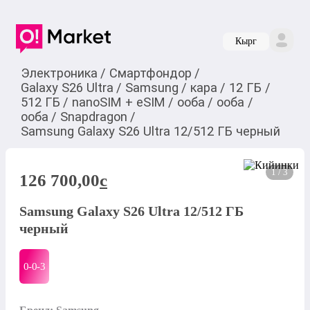
Кырг
Электроника
/
Смартфондор
/
Galaxy S26 Ultra
/
Samsung
/
кара
/
12 ГБ
/
512 ГБ
/
nanoSIM + eSIM
/
ооба
/
ооба
/
ооба
/
Snapdragon
/
Samsung Galaxy S26 Ultra 12/512 ГБ черный
1 / 3
126 700,00
c
Samsung Galaxy S26 Ultra 12/512 ГБ
черный
0-0-
3