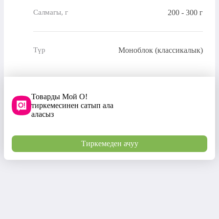
200 - 300 г
Салмагы, г
Моноблок (классикалык)
Түр
Товарды Мой О!
тиркемесинен сатып ала
аласыз
Тиркемеден ачуу