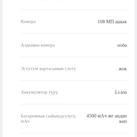
108 МП ашык
Камера
ооба
Алдыңкы камера
жок
Эстутум картасынын слоту
Li-ion
Аккумулятор түрү
4500 мАч же андан
Батареянын сыйымдуулугу,
мАч
көп