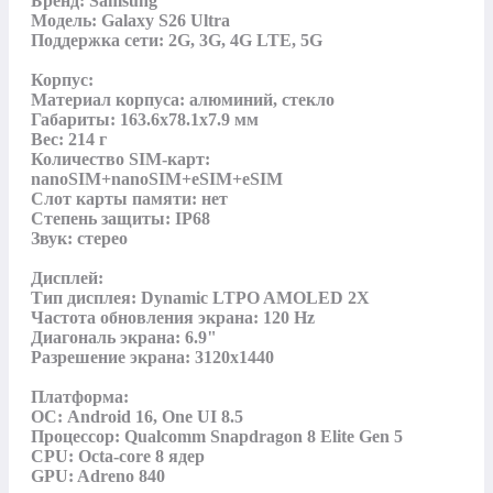
Бренд: Samsung

Модель: Galaxy S26 Ultra

Поддержка сети: 2G, 3G, 4G LTE, 5G

Корпус:

Материал корпуса: алюминий, стекло

Габариты: 163.6x78.1x7.9 мм

Вес: 214 г

Количество SIM-карт: 
nanoSIM+nanoSIM+eSIM+eSIM

Слот карты памяти: нет

Степень защиты: IP68

Звук: стерео

Дисплей:

Тип дисплея: Dynamic LTPO AMOLED 2X

Частота обновления экрана: 120 Hz

Диагональ экрана: 6.9"

Разрешение экрана: 3120х1440

Платформа:

ОС: Android 16, One UI 8.5

Процессор: Qualcomm Snapdragon 8 Elite Gen 5

CPU: Octa-core 8 ядер

GPU: Adreno 840
