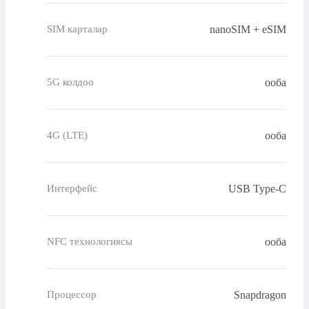
nanoSIM + eSIM
SIM карталар
ооба
5G колдоо
ооба
4G (LTE)
USB Type-C
Интерфейс
ооба
NFC технологиясы
Snapdragon
Процессор