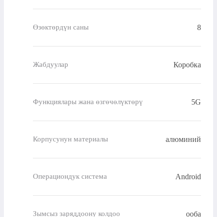
8
Өзөктөрдүн саны
Коробка
Жабдуулар
5G
Функциялары жана өзгөчөлүктөрү
алюминий
Корпусунун материалы
Android
Операциондук система
ооба
Зымсыз заряддоону колдоо