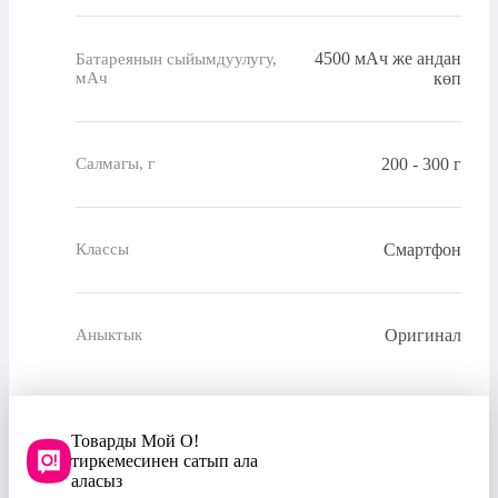
4500 мАч же андан
Батареянын сыйымдуулугу,
мАч
көп
200 - 300 г
Салмагы, г
Смартфон
Классы
Оригинал
Аныктык
Товарды Мой О!
тиркемесинен сатып ала
аласыз