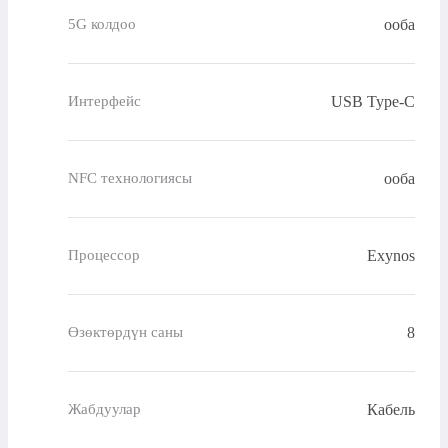
ооба
5G колдоо
USB Type-C
Интерфейс
ооба
NFC технологиясы
Exynos
Процессор
8
Өзөктөрдүн саны
Кабель
Жабдуулар