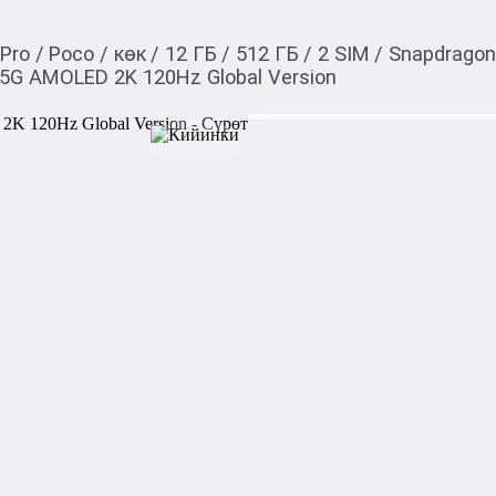
 Pro
/
Poco
/
көк
/
12 ГБ
/
512 ГБ
/
2 SIM
/
Snapdragon
 5G AMOLED 2K 120Hz Global Version
72 300,00
c
Товарды Мой О!
тиркемесинен сатып ала
Poco F8 Pro 12/512 
аласыз
Global Version
0-0-
9
Смартфон Poco F8 Pro 12/51
с высокой производительн
для работы, игр и мульти
дисплеем с разрешением 2K 
обеспечивающим яркое и пл