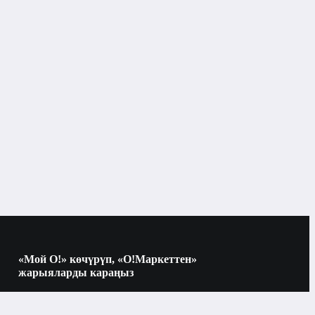
Бишкек
F8 Pro
Poco
6.5" и больше
AMOLED
«Мой О!» көчүрүп, «О!Маркеттен»
жарыяларды караңыз
Көчүрүү үчүн камераны QR-кодго
көк
багыттаңыз