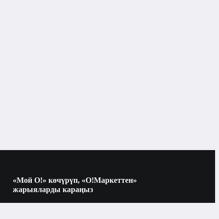
«Мой О!» көчүрүп, «О!Маркеттен»
жарыяларды караңыз
Көчүрүү үчүн камераны QR-кодго
багыттаңыз