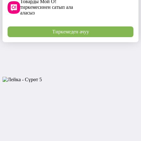
Товарды Мой О!
тиркемесинен сатып ала
аласыз
Тиркемеден ачуу