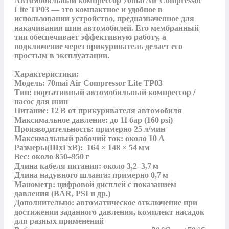
Автомобильный компрессор 70mai Air Compressor 
Lite TP03 — это компактное и удобное в 
использовании устройство, предназначенное для 
накачивания шин автомобилей. Его мембранный 
тип обеспечивает эффективную работу, а 
подключение через прикуриватель делает его 
простым в эксплуатации.

Характеристики:

Модель: 70mai Air Compressor Lite TP03

Тип: портативный автомобильный компрессор / 
насос для шин

Питание: 12 В от прикуривателя автомобиля

Максимальное давление: до 11 бар (160 psi)

Производительность: примерно 25 л/мин

Максимальный рабочий ток: около 10 А

Размеры(ШхГхВ):  164 × 148 × 54 мм

Вес: около 850–950 г

Длина кабеля питания: около 3,2–3,7 м

Длина надувного шланга: примерно 0,7 м

Манометр: цифровой дисплей с показанием 
давления (BAR, PSI и др.)

Дополнительно: автоматическое отключение при 
достижении заданного давления, комплект насадок 
для разных применений
