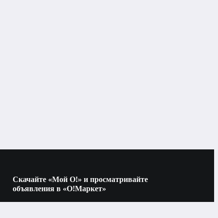
Скачайте «Мой О!» и просматривайте
объявления в «О!Маркет»
Наведите камеру на QR-код, чтобы скачать