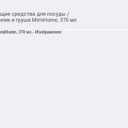
щие средства для посуды
/
лик и груша MimiHome, 370 мл
200,00
c
Купить товар вы можете
приложении Мой О!
Средство для мытья п
MimiHome, 370 мл
Средство для мытья посуд
базилика быстро и эффектив
оставляет запаха и разводо
самым современным эколог
Бесплатная доставка от 1