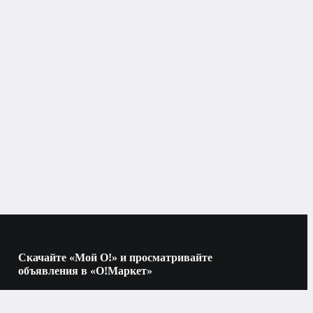
Скачайте «Мой О!» и просматривайте
объявления в «О!Маркет»
Наведите камеру на QR-код, чтобы скачать