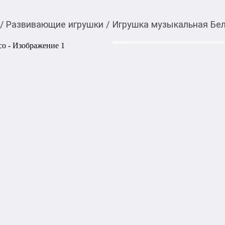
/
Развивающие игрушки
/
Игрушка музыкальная Бел
2 800,00
c
Купить товар вы можете
приложении Мой О!
Игрушка музыкальная
Мягкая белочка высотой 30
для веселых игр с малышом
набивка для нежных объяти
Желудь на животике загора
веселые и современные мело
Автоматический цикл свето
минут. Переверните игрушк
белочка смеется.
Бесплатная доставка