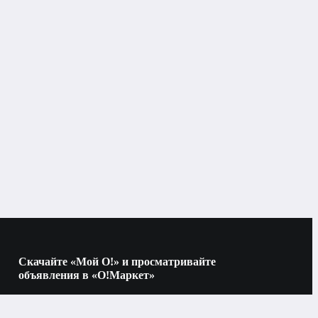
противоударное
дисплей
стекло
Apple
Скачайте «Мой О!» и просматривайте
объявления в «О!Маркет»
Наведите камеру на QR-код, чтобы скачать