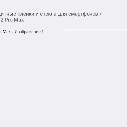
итные пленки и стекла для смартфонов
/
12 Pro Max
300,00
c
Купить товар вы можете
приложении Мой О!
Защитное стекло 10 D 
Защитное стекло премиум к
которая надежно защищает 
стекло не соприкасается с п
краям, прочно и долговечно
стекла дает приятные такти
защиту от отпечатков паль
Бесплатная доставка от 1