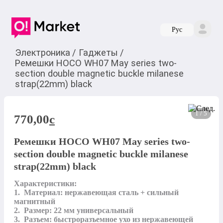
Руc
Электроника
/
Гаджеты
/
Ремешки HOCO WH07 May series two-
section double magnetic buckle milanese
strap(22mm) black
1 / 5
770,00
c
Ремешки HOCO WH07 May series two-
section double magnetic buckle milanese
strap(22mm) black
Характеристики:

1.  Материал: нержавеющая сталь + сильный 
магнитный

2.  Размер: 22 мм универсальный

3.  Разъем: быстроразъемное ухо из нержавеющей 