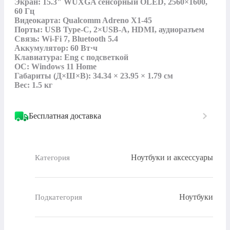
Экран: 15.3" WUXGA сенсорный OLED, 2560×1600, 
60 Гц

Видеокарта: Qualcomm Adreno X1-45

Порты: USB Type-C, 2×USB-A, HDMI, аудиоразъем

Связь: Wi‑Fi 7, Bluetooth 5.4

Аккумулятор: 60 Вт·ч

Клавиатура: Eng с подсветкой

ОС: Windows 11 Home

Габариты (Д×Ш×В): 34.34 × 23.95 × 1.79 см

Вес: 1.5 кг
Бесплатная доставка
Ноутбуки и аксессуары
Категория
Ноутбуки
Подкатегория