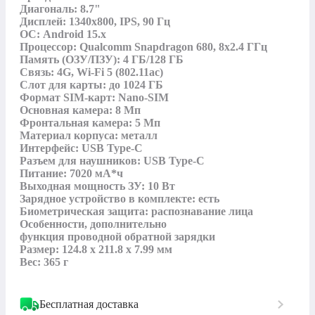
Диагональ: 8.7"

Дисплей: 1340x800, IPS, 90 Гц

ОС: Android 15.x

Процессор: Qualcomm Snapdragon 680, 8x2.4 ГГц

Память (ОЗУ/ПЗУ): 4 ГБ/128 ГБ

Связь: 4G, Wi-Fi 5 (802.11ac)

Слот для карты: до 1024 ГБ

Формат SIM-карт: Nano-SIM

Основная камера: 8 Мп

Фронтальная камера: 5 Мп

Материал корпуса: металл

Интерфейс: USB Type-C

Разъем для наушников: USB Type-C

Питание: 7020 мА*ч

Выходная мощность ЗУ: 10 Вт

Зарядное устройство в комплекте: есть

Биометрическая защита: распознавание лица

Особенности, дополнительно

функция проводной обратной зарядки

Размер: 124.8 x 211.8 x 7.99 мм

Вес: 365 г
Бесплатная доставка