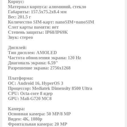
Корпус:

Материал корпуса: алюминий, стекло

Габариты: 157.5x75.2x8.4 мм

Вес: 201.5 г

Количество SIM-карт: nanoSIM+nanoSIM

Слот карты памяти: нет

Степень защиты: IP68/IP69K

Звук: стерео

Дисплей:

Тип дисплея: AMOLED

Частота обновления экрана: 120 Hz

Диагональ экрана: 6.59"

Разрешение экрана: 2756x1268

Платформа:

ОС: Android 16, HyperOS 3

Процессор: Mediatek Dimensity 8500 Ultra

CPU: Octa-core 8 ядер

GPU: Mali-G720 MC8

Камера:

Основная камера: 50 MP/8 MP

Видео: 4K, 1080p

Фронтальная камера: 20 MP
