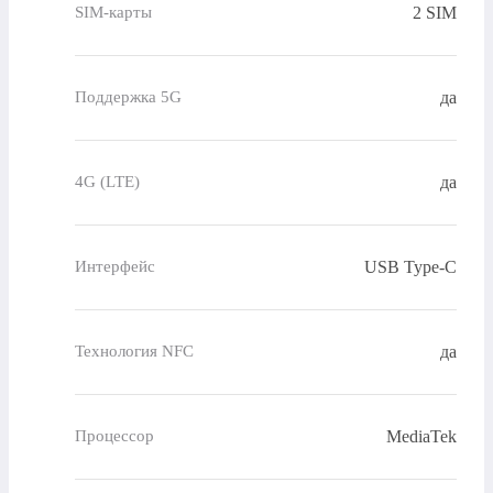
2 SIM
SIM-карты
да
Поддержка 5G
да
4G (LTE)
USB Type-C
Интерфейс
да
Технология NFC
MediaTek
Процессор