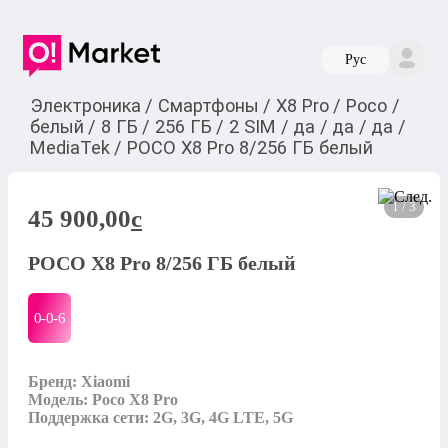
Руc
Электроника
/
Смартфоны
/
X8 Pro
/
Poco
/
белый
/
8 ГБ
/
256 ГБ
/
2 SIM
/
да
/
да
/
да
/
MediaTek
/
POCO X8 Pro 8/256 ГБ белый
1 / 3
45 900,00
c
POCO X8 Pro 8/256 ГБ белый
0-0-
6
Бренд: Xiaomi

Модель: Poco X8 Pro

Поддержка сети: 2G, 3G, 4G LTE, 5G
