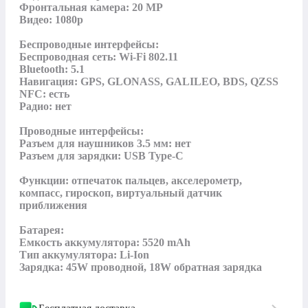
Фронтальная камера: 20 MP

Видео: 1080p

Беспроводные интерфейсы:

Беспроводная сеть: Wi-Fi 802.11

Bluetooth: 5.1

Навигация: GPS, GLONASS, GALILEO, BDS, QZSS

NFC: есть

Радио: нет

Проводные интерфейсы:

Разъем для наушников 3.5 мм: нет

Разъем для зарядки: USB Type-C

Функции: отпечаток пальцев, акселерометр, 
компасс, гироскоп, виртуальный датчик 
приближения

Батарея:

Емкость аккумулятора: 5520 mAh

Тип аккумулятора: Li-Ion

Зарядка: 45W проводной, 18W обратная зарядка