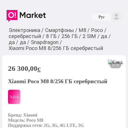
Руc
Электроника
/
Смартфоны
/
M8
/
Poco
/
серебристый
/
8 ГБ
/
256 ГБ
/
2 SIM
/
да
/
да
/
да
/
Snapdragon
/
Xiaomi Poco M8 8/256 ГБ серебристый
1 / 3
26 300,00
c
Xiaomi Poco M8 8/256 ГБ серебристый
0-0-
6
Бренд: Xiaomi

Модель: Poco M8

Поддержка сети: 2G, 3G, 4G LTE, 5G
