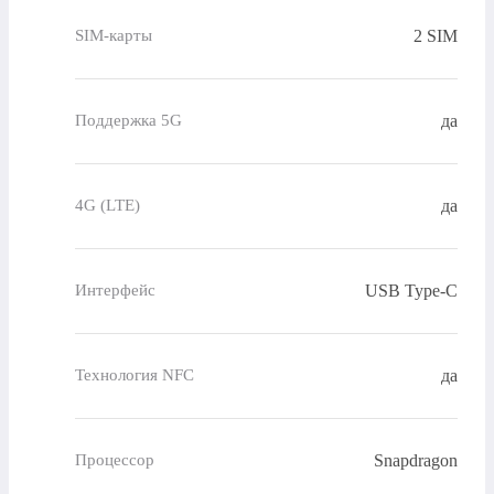
2 SIM
SIM-карты
да
Поддержка 5G
да
4G (LTE)
USB Type-C
Интерфейс
да
Технология NFC
Snapdragon
Процессор