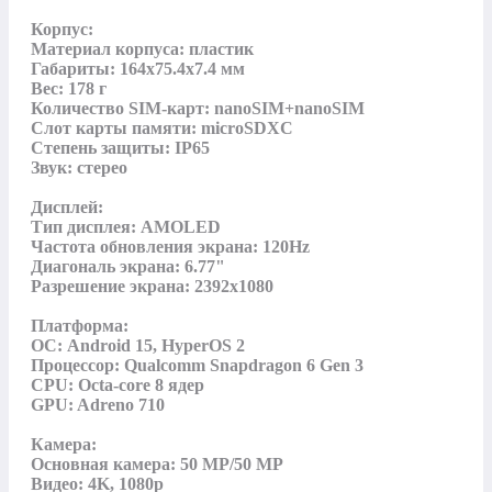
Корпус:

Материал корпуса: пластик

Габариты: 164x75.4x7.4 мм

Вес: 178 г

Количество SIM-карт: nanoSIM+nanoSIM

Слот карты памяти: microSDXC

Степень защиты: IP65

Звук: стерео

Дисплей:

Тип дисплея: AMOLED

Частота обновления экрана: 120Hz

Диагональ экрана: 6.77"

Разрешение экрана: 2392x1080

Платформа:

ОС: Android 15, HyperOS 2

Процессор: Qualcomm Snapdragon 6 Gen 3

CPU: Octa-core 8 ядер

GPU: Adreno 710

Камера:

Основная камера: 50 MP/50 MP

Видео: 4K, 1080p
