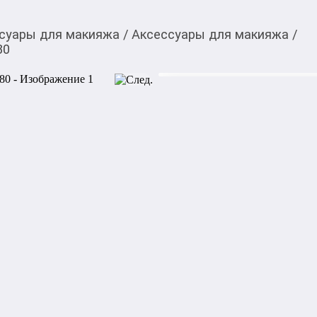
суары для макияжа
/
Аксессуары для макияжа
/
80
1 750,00
c
Купить товар вы можете
приложении Мой О!
Кисть Manly PRO Mak
0-0-
3
Товары в рассрочку/
В этом магазине
Круглая кисть для контури
создана для нанесения сухих