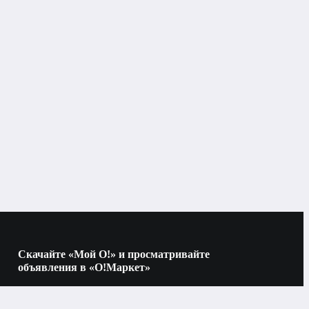
Бишкек
Аксессуары для макияжа
Скачайте «Мой О!» и просматривайте
объявления в «О!Маркет»
Наведите камеру на QR-код, чтобы скачать