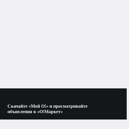
Скачайте «Мой О!» и просматривайте
объявления в «О!Маркет»
Наведите камеру на QR-код, чтобы скачать