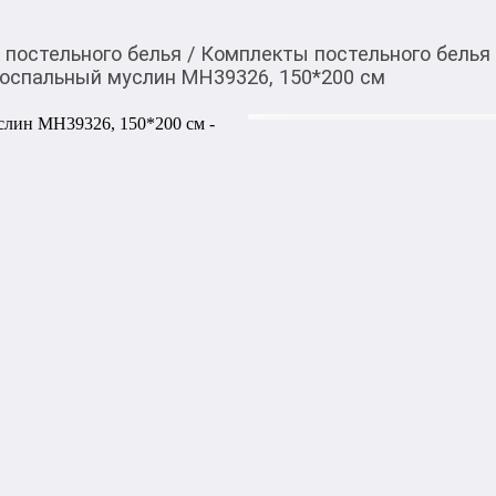
постельного белья
/
Комплекты постельного белья
носпальный муслин MH39326, 150*200 см
4 990,00
c
Купить товар вы можете
приложении Мой О!
Комплект постельног
MH39326, 150*200 см
Комплект постельного бель
размер 150×200 см — мягк
сна. 

Муслин обладает приятной т
подходит для круглогодично
пододеяльник и наволочка, 
кровати.
Бесплатная доставка