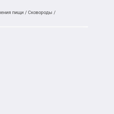
ления пищи
/
Сковороды
/
 в
Открыть в приложении
OneTwo Graphite O3CP122 22 см
кредит
 Graphite O3CP122 диаметром 22 см 
, газовой, стеклокерамической, 