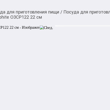
да для приготовления пищи
/
Посуда для приготов
hite O3CP122 22 см
799,00
c
Купить товар вы можете
приложении Мой О!
Сковорода-блинница 
0-0-
6
Товары в рассрочку/
В этом магазине
Сковорода-блинница OneTwo
подходит для электрической