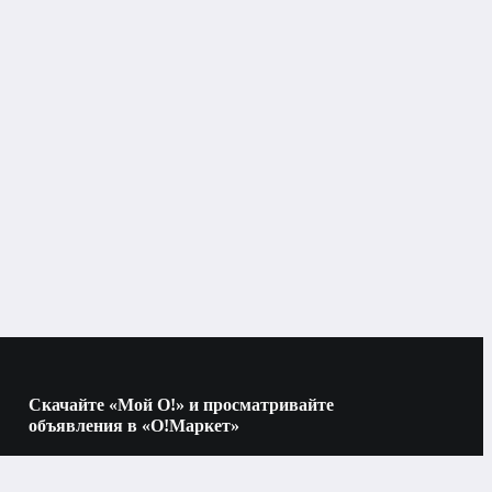
Посуда для приготовления пищи
Бишкек
Посуда для приготовления пищи
ежностей
Сковороды
Скачайте «Мой О!» и просматривайте
объявления в «О!Маркет»
Наведите камеру на QR-код, чтобы скачать