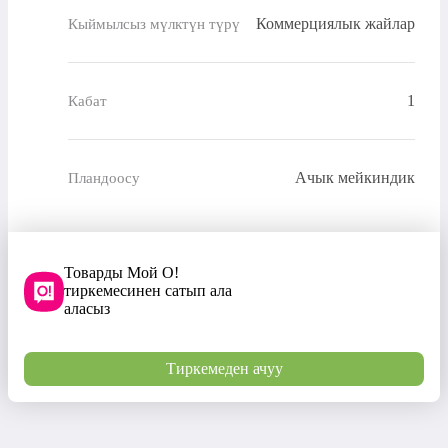
Коммерциялык жайлар
Кыймылсыз мүлктүн түрү
1
Кабат
Ачык мейкиндик
Пландоосу
Товарды Мой О!
тиркемесинен сатып ала
аласыз
Тиркемеден ачуу