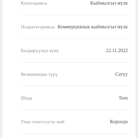
Кыймылсыз мүлк
Категориясы
Коммерциялык кыймылсыз мүлк
Подкатегориясы
22.11.2022
Билдирүүнүн күнү
Сатуу
Келишимдин түрү
Тюп
Шаар
Короодо
Унаа токтотуучу жай