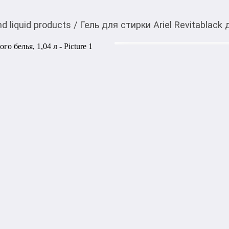
d liquid products
/
Гель для стирки Ariel Revitablack 
733,00
c
You can buy it in My O! a
Гель для стирки Ariel 
л
Жидкий порошок для стирки 
исключительное очищение и
даже при стирке в холодно
пятен обработайте их сначала
одежду в стиральную машин
мерный колпачок с гелем д
Free delivery: 1000,00
с
or 