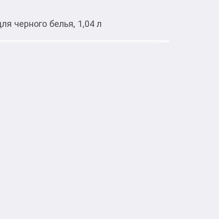
для черного белья, 1,04 л
pp
Open using app
Revitablack для черного белья, 1,04
Ariel +Revitablack обеспечивает 
 восстанавливает черные и темные цвета, 
й воде. При наличии трудновыводимых 
 гелем для стирки Ariel, а затем загрузите 
у. Для наилучших результатов добавьте 
ля стирки в барабан стиральной машины.
more