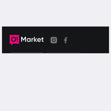
Link copied
O!Market is a web-based free ad service for searching for
or offering goods or services via your smartphone.
Support