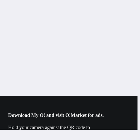
Refrigerators
Refrigerator with freezer
Bishkek
70 cm
black
Download My O! and visit O!Market for ads.
Hold your camera against the QR code to
download.
2