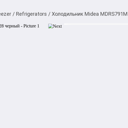
eezer
/
Refrigerators
/
Холодильник Midea MDRS791M
73 000,00
c
You can buy it in My O! a
Холодильник Midea 
0-0-
6
Midea MDRS791MIE28 — отд
by-Side с современным диза
Оснащён системой разморажи
инверторным компрессором 
Управление осуществляется
приложение MSmartHome.
