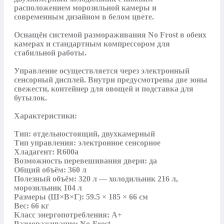
расположением морозильной камеры и 
современным дизайном в белом цвете. 

Оснащён системой размораживания No Frost в обеих 
камерах и стандартным компрессором для 
стабильной работы. 

Управление осуществляется через электронный 
сенсорный дисплей. Внутри предусмотрены две зоны 
свежести, контейнер для овощей и подставка для 
бутылок.

Характеристики:

Тип: отдельностоящий, двухкамерный

Тип управления: электронное сенсорное

Хладагент: R600a

Возможность перевешивания двери: да

Общий объём: 360 л

Полезный объём: 320 л — холодильник 216 л, 
морозильник 104 л

Размеры (Ш×В×Г): 59.5 × 185 × 66 см

Вес: 66 кг

Класс энергопотребления: A+

Размораживание: No-Frost 
