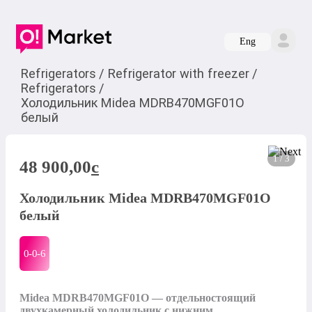
Eng
Refrigerators
/
Refrigerator with freezer
/
Refrigerators
/
Холодильник Midea MDRB470MGF01O
белый
1 / 3
48 900,00
c
Холодильник Midea MDRB470MGF01O
белый
0-0-
6
Midea MDRB470MGF01O — отдельностоящий 
двухкамерный холодильник с нижним 