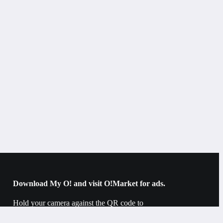
Bishkek
DEXP
induction
glass ceramics
Download My O! and visit O!Market for ads.
black
Hold your camera against the QR code to
download.