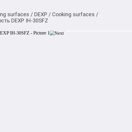
ing surfaces
/
DEXP
/
Cooking surfaces
/
сть DEXP IH-30SFZ
5 399,00
c
You can buy it in My O! a
Индукционная варочн
Индукционная варочная по
конфорками диаметром 160 и
большую зону нагрева, на к
утятницу, кастрюлю диаметр
Такая модель подойдет для 
регулировка температуры по
как на газовой плите. Это 
помогает сохранять вкус и п
Индукционная варочная пов
стеклокерамики. Такое осно