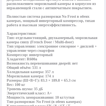
расположением морозильной камеры и корпусом из 
нержавеющей стали с антипечатным покрытием. 

Полностью система разморозки No Frost в обеих 
камерах, мощный инверторный компрессор, тихая 
работа и высокая энергоэффективность.

Характеристики:

Тип: отдельностоящий, двухкамерный, морозильная 
камера снизу (French Door / Multi-door)

Тип управления: электронное сенсорное + дисплей + 
управление через смартфон

Компрессор: инверторный

Хладагент: R600a

Возможность перевешивания дверей: нет

Общий объём: 531 л

Холодильная камера: 357 л

Морозильная камера: 174 л

Размеры (Ш×В×Г): 83.3 × 189.8 × 65.3 см

Вес: 100 кг

Уровень шума: 35 дБ

Энергетический класс: A+

Мощность замораживания: 10 кг/сутки

Тип разморозки: No Frost (в обеих камерах)

Климатический класс: SN / N / ST / T
