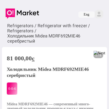
Eng
Refrigerators
/
Refrigerator with freezer
/
Refrigerators
/
Холодильник Midea MDRF692MIE46
серебристый
1 / 4
81 000,00
c
Холодильник Midea MDRF692MIE46
серебристый
0-0-
6
Midea MDRF692MIE46 — современный много-
дверный холодильник премиум-класса с нижним 