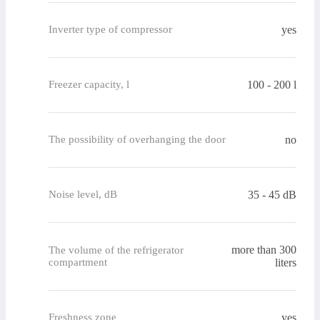
yes
Inverter type of compressor
100 - 200 l
Freezer capacity, l
no
The possibility of overhanging the door
35 - 45 dB
Noise level, dB
more than 300
The volume of the refrigerator
compartment
liters
yes
Freshness zone