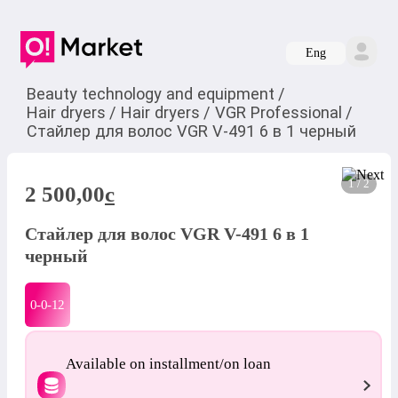
Eng
Beauty technology and equipment
/
Hair dryers
/
Hair dryers
/
VGR Professional
/
Стайлер для волос VGR V-491 6 в 1 черный
1 / 2
2 500,00
c
Стайлер для волос VGR V-491 6 в 1
черный
0-0-
12
Available on installment/on loan