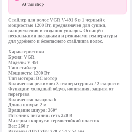
At this shop
Стайлер для волос VGR V-491 6 в 1 черный с 
мощностью 1200 Вт, предназначен для сушки, 
выпрямления и создания укладок. Оснащён 
несколькими насадками и режимами температуры 
для удобного и безопасного стайлинга волос.

Характеристики

Бренд: VGR

Модель: V-491

Тип: стайлер

Мощность: 1200 Вт

Тип мотора: DC мотор

Количество режимов: 3 температурных / 2 скорости

Функции: холодный обдув, ионизация, защита от 
перегрева

Количество насадок: 6

Длина шнура: 2 м

Вращение шнура: 360°

Источник питания: сеть 220 В

Материал корпуса: термостойкий пластик

Вес: 260 г

Размеры (ШхГхВ): 220 × 54 × 54 мм
