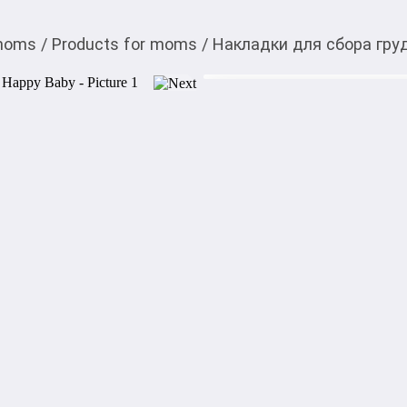
 moms
/
Products for moms
/
Накладки для сбора гру
890,00
c
You can buy it in My O! a
Накладки для сбора г
Вентилируемые накладки дл
спасение в первые месяцы у
частей.

Внешняя сторона из гладког
формы, благодаря чему не в
мембрана, которая плотно пр
Накладки вмещают большие
гарантировано останется су
сцеживания.

Собранное молоко можно ис