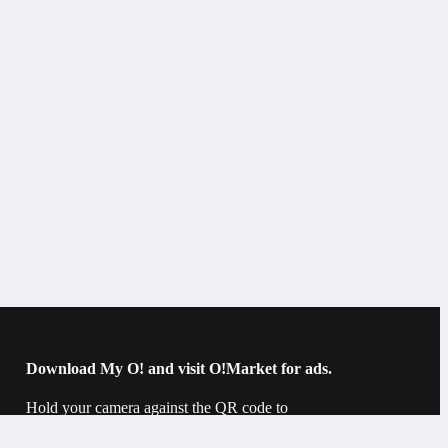
Bishkek
Products for moms
Chest pads
Download My O! and visit O!Market for ads.
Hold your camera against the QR code to
download.