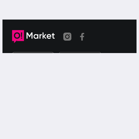
Link copied
O!Market is a web-based free ad service for searching for
or offering goods or services via your smartphone.
Support
Call
9999