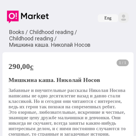
Eng
Books
/
Childhood reading
/
Childhood reading
/
Мишкина каша. Николай Носов
1 / 1
290,00
c
Мишкина каша. Николай Носов
Забавные и поучительные рассказы Николая Носова 
написаны не одно десятилетие назад и давно стали 
классикой. Но и сегодня они читаются с интересом, 
ведь их герои так похожи на современных ребят.  
Это озорные, любознательные, искренние и честные, 
знающие цену дружбе мальчишки и девчонки. Они 
никогда не скучают, всегда заняты каким-нибудь 
интересным делом, и с ними постоянно случаются то 
смешные, то странные и загадочные истории. 
