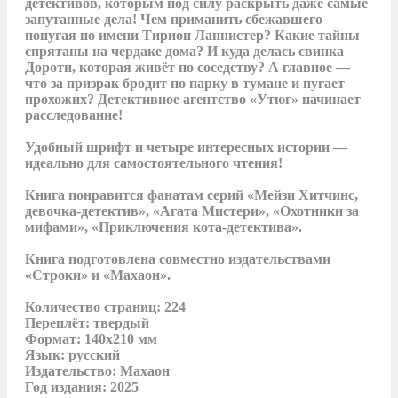
детективов, которым под силу раскрыть даже самые 
запутанные дела! Чем приманить сбежавшего 
попугая по имени Тирион Ланнистер? Какие тайны 
спрятаны на чердаке дома? И куда делась свинка 
Дороти, которая живёт по соседству? А главное — 
что за призрак бродит по парку в тумане и пугает 
прохожих? Детективное агентство «Утюг» начинает 
расследование!

Удобный шрифт и четыре интересных истории — 
идеально для самостоятельного чтения!

Книга понравится фанатам серий «Мейзи Хитчинс, 
девочка-детектив», «Агата Мистери», «Охотники за 
мифами», «Приключения кота-детектива».

Книга подготовлена совместно издательствами 
«Строки» и «Махаон».

Количество страниц: 224

Переплёт: твердый

Формат: 140х210 мм

Язык: русский

Издательство: Махаон

Год издания: 2025