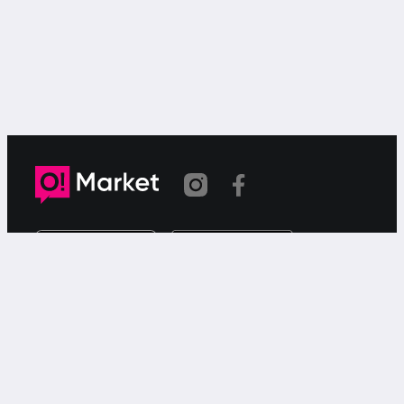
Link copied
O!Market is a web-based free ad service for searching for
or offering goods or services via your smartphone.