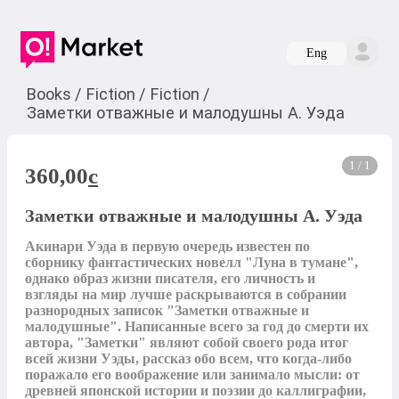
Eng
Books
/
Fiction
/
Fiction
/
Заметки отважные и малодушны А. Уэда
1 / 1
360,00
c
Заметки отважные и малодушны А. Уэда
Акинари Уэда в первую очередь известен по 
сборнику фантастических новелл "Луна в тумане", 
однако образ жизни писателя, его личность и 
взгляды на мир лучше раскрываются в собрании 
разнородных записок "Заметки отважные и 
малодушные". Написанные всего за год до смерти их 
автора, "Заметки" являют собой своего рода итог 
всей жизни Уэды, рассказ обо всем, что когда-либо 
поражало его воображение или занимало мысли: от 
древней японской истории и поэзии до каллиграфии, 