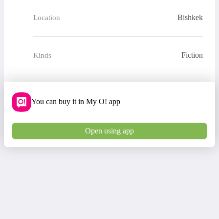
Bishkek
Location
Fiction
Kinds
You can buy it in My O! app
Open using app