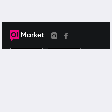
Link copied
O!Market is a web-based free ad service for searching for
or offering goods or services via your smartphone.
Support
Call