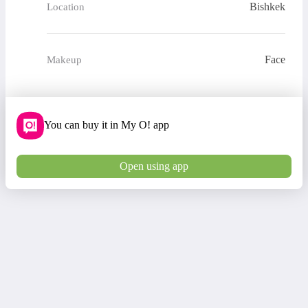
Bishkek
Location
Face
Makeup
You can buy it in My O! app
Open using app